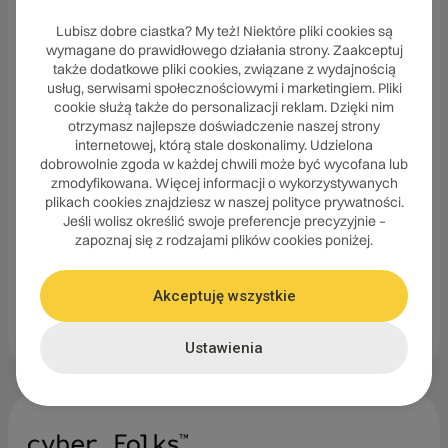
Lubisz dobre ciastka? My też! Niektóre pliki cookies są
wymagane do prawidłowego działania strony. Zaakceptuj
także dodatkowe pliki cookies, związane z wydajnością
usług, serwisami społecznościowymi i marketingiem. Pliki
cookie służą także do personalizacji reklam. Dzięki nim
Przenoszę istniejącą stronę
otrzymasz najlepsze doświadczenie naszej strony
internetowej, którą stale doskonalimy. Udzielona
Sprawdź, o ile lepiej będzie wyglądać po tym, jak
dobrowolnie zgoda w każdej chwili może być wycofana lub
sztuczna inteligencja przeanalizuje jej treść i
zmodyfikowana. Więcej informacji o wykorzystywanych
plikach cookies znajdziesz w naszej polityce prywatności.
przygotuje nową, efektowną wersję
Jeśli wolisz określić swoje preferencje precyzyjnie –
zapoznaj się z rodzajami plików cookies poniżej.
Rozpocznij
Akceptuję wszystkie
Ustawienia