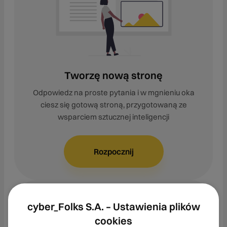
Tworzę nową stronę
Odpowiedz na proste pytania i w mgnieniu oka
ciesz się gotową stroną, przygotowaną ze
wsparciem sztucznej inteligencji
Rozpocznij
cyber_Folks S.A. – Ustawienia plików
cookies